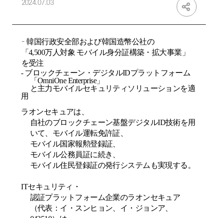
2024.07.03
-
韓
国行政安全部および韓国造幣公社の
「
4,500
万人対象 モバイル身分証構築・拡大事業」
を受
注
-
ブロックチェーン・デジタル
ID
プラットフォーム
「
OmniOne
Enterprise
」
と主力モバイルセキュリティソリューションを適
用
ラオンセキュアは、
自社のブロックチェーン基盤デジタル
ID
技術を用
いて、モバイル運転免許証、
モバイル国家報勲登録証、
モバイル公務員証に続き、
モバイル住民登録証の発行システムも実現する。
IT
セキュリティ・
認証プラットフォーム企業のラオンセキュア
（代表：イ・スンヒョン、イ・ジョンア、