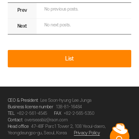
No previous posts.
Prev
No next posts.
Next
List
CEO & President
Lee Soon-hyung·Lee Junga
Business license number
138-81-16484
TEL
+82-2-561-4545
FAX
+82-2-565-5350
Contact
overseasbiz@raon.com
Head office
47-48F Parc1 Tower 2, 108 Yeoui-daero,
Yeongdeungpo-gu, Seoul, Korea
Privacy Policy