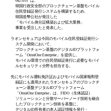
042510
）は、
韓国行政安全部のブロックチェーン基盤モバイル
住民登録証発行システムを構築するため、
韓国造幣公社が発注した
「モバイル身分証構築および拡大業務」
事業を受注したと発表した。
ラオンセキュアは今回のモバイル住民登録証発行シ
ステム開発において、
ブロックチェーン基盤のデジタル
ID
プラットフォ
ーム「
OmniOne
Enterprise
」を提供し、
モバイル環境での住民登録証発行に必要なモバイ
ルセキュリティ分野を担当する。
先にモバイル運転免許証およびモバイル国家報勲登
録証にも適用されたラオンセキュアのブロックチ
ェーン基盤デジタル
ID
プラットフォーム
「
OmniOne
Enterprise
」は、
FIDO
（生体認証）
ソリューションと分散サーバーノード技術を融合
したブロックチェーン技術を基盤に、
デジタル
ID
所有者の本人認証情報を発行・