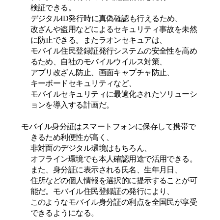
検証できる。
デジタル
ID
発行時に真偽確認も行えるため、
改ざんや盗用などによるセキュリティ事故を未然
に防止できる。またラオンセキュアは、
モバイル住民登録証発行システムの安全性を高め
るため、自社のモバイルウイルス対策、
アプリ改ざん防止、画面キャプチャ防止、
キーボードセキュリティなど、
モバイルセキュリティに最適化されたソリューシ
ョンを導入する計画だ。
モバイル身分証はスマートフォンに保存して携帯で
きるため利便性が高く、
非対面のデジタル環境はもちろん、
オフライン環境でも本人確認用途で活用できる。
また、身分証に表示される氏名、生年月日、
住所などの個人情報を選択的に提示することが可
能だ。モバイル住民登録証の発行により、
このようなモバイル身分証の利点を全国民が享受
できるようになる。