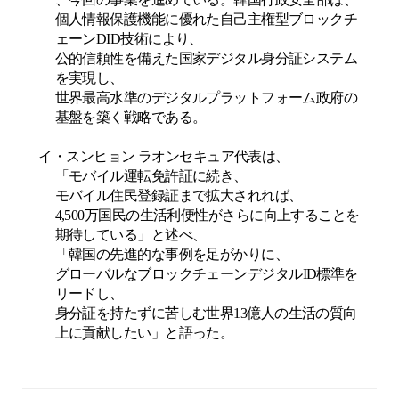
個人情報保護機能に優れた自己主権型ブロックチ
ェーン
DID
技術により、
公的信頼性を備えた国家デジタル身分証システム
を実現し、
世界最高水準のデジタルプラットフォーム政府の
基盤を築く戦略である。
イ・スンヒョン ラオンセキュア代表は、
「モバイル運転免許証に続き、
モバイル住民登録証まで拡大されれば、
4,500
万国民の生活利便性がさらに向上することを
期待している」と述べ、
「韓国の先進的な事例を足がかりに、
グローバルなブロックチェーンデジタル
ID
標準を
リードし、
身分証を持たずに苦しむ世界
13
億人の生活の質向
上に貢献したい」と語った。