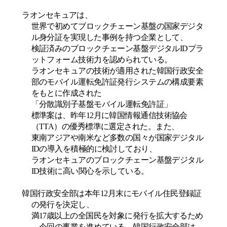
ラオンセキュアは、
世界で初めてブロックチェーン基盤の国家デジタ
ル身分証を実現した事例を持つ企業として、
検証済みのブロックチェーン基盤デジタル
ID
プラ
ットフォーム技術力を認められている。
ラオンセキュアの技術が適用された韓国行政安全
部のモバイル運転免許証発行システムの構成要素
をもとに作成された
「分散識別子基盤モバイル運転免許証」
標準案は、昨年
12
月に韓国情報通信技術協会
（
TTA
）の優秀標準に選定された。また、
東南アジアや南米など多数の国々が国家デジタル
ID
の導入を積極的に検討しており、
ラオンセキュアのブロックチェーン基盤デジタル
ID
技術に高い関心を示している。
韓国行政安全部は本年
12
月末にモバイル住民登録証
の発行を決定し、
満
17
歳以上の全国民を対象に発行を拡大するため
、今回の事業を進めている。韓国行政安全部は、