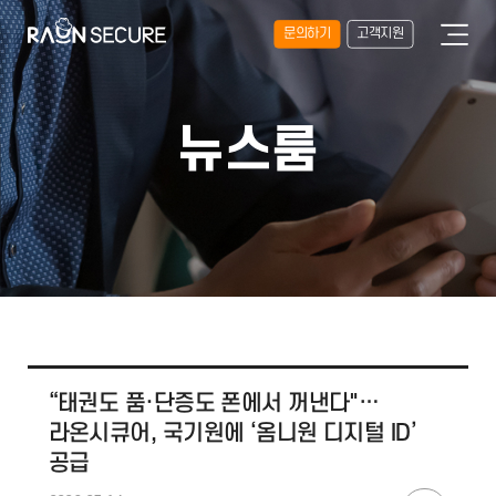
문의하기
고객지원
뉴스룸
“태권도 품·단증도 폰에서 꺼낸다"…
라온시큐어, 국기원에 ‘옴니원 디지털 ID’
공급