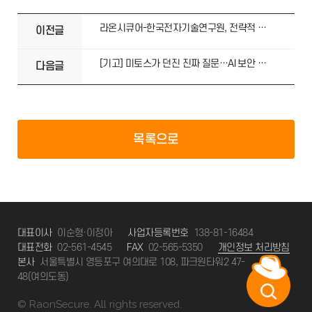
라온시큐어-한국전자기술연구원, 전략적 연대…피지컬AI·데이터 보안 혁신 시동
이전글
[기고] 미토스가 던진 진짜 질문…AI 보안 주권
다음글
목록으로
대표이사
이순형·이정아
사업자등록번호
138-81-16484
대표전화
02-561-4545
FAX
02-565-5350
개인정보 처리방침
본사
서울특별시 영등포구 여의대로 108, 파크원타워2 47-
48(여의도동)
© RaonSecure. All rights reserved.