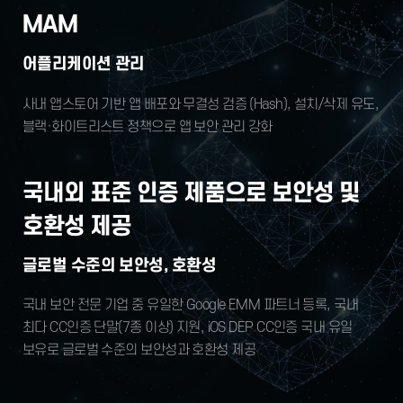
MAM
어플리케이션 관리
사내 앱스토어 기반 앱 배포와 무결성 검증
(Hash), 설치/삭제 유도,
블랙·화이트리스트
정책으로 앱 보안 관리 강화
국내외 표준 인증 제품으로 보안성 및
호환성 제공
글로벌 수준의 보안성, 호환성
국내 보안 전문 기업 중 유일한 Google EMM
파트너 등록, 국내
최다 CC인증 단말(7종 이상)
지원, iOS DEP CC인증 국내 유일
보유로 글로벌
수준의 보안성과 호환성 제공