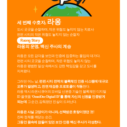
라옹
세 번째 수호자,
도시 곳곳을 순찰하며, 작은 위협도 놓치지 않는 치료사
펀펀 시티의 작은 위협도 놓치지 않는 순찰자
Raong Story
라옹의 운명, 백신 주사의 계승
라옹은 모든 감각을 보안과 인증에 집중하는 몰입의 대가다.
펀펀 시티 곳곳을 순찰하며, 작은 위협도 놓치지 않는
라옹은 평범한 일상 속에서도 강한 책임감을 갖고 도시를
지켜왔다.
그러던 어느 날,
펀펀 시티 전역의 블록체인 인증 시스템에 대규모
오류가 발생하고, 전면 재검증 프로토콜이 작동
한다.
라옹 역시 라온시큐어의 모바일 신분증 기술인 블록체인 디지털
ID 플랫폼
‘OmniOne Digital ID’를 통해 자신의 신원을 인증받게
되는데
그 순간, 감춰졌던 진실이 드러난다.
라옹은 사실 고양이가 아니라, 선택받은 호랑이였던 것!
진짜 정체를 깨닫는 순간,
그동안 몸속에 잠들어 있던 보안·인증 백신 주사가 각성한다.