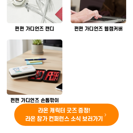
펀펀 가디언즈 캔디
펀펀 가디언즈 웹캠커버
펀펀 가디언즈 손톱깎이
라온 캐릭터 굿즈 증정!
라온 참가 컨퍼런스 소식 보러가기