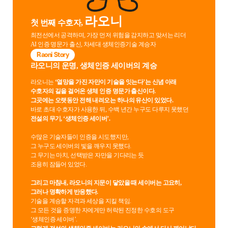
라오니
첫 번째 수호자,
최전선에서 공격하며, 가장 먼저 위험을 감지하고 맞서는 리더
AI 인증 명문가 출신, 차세대 생체인증기술 계승자
Raoni Story
라오니의 운명, 생체인증 세이버의 계승
라오니는
‘열망을 가진 자만이 기술을 잇는다’는 신념 아래
수호자의 길을 걸어온 생체 인증 명문가 출신이다.
그곳에는 오랫동안 전해 내려오는 하나의 유산이 있었다.
바로 초대 수호자가 사용한 뒤, 수백 년간 누구도 다루지 못했던
전설의 무기, ‘생체인증 세이버’.
수많은 기술자들이 인증을 시도했지만,
그 누구도 세이버의 빛을 깨우지 못했다.
그 무기는 마치, 선택받은 자만을 기다리는 듯
조용히 잠들어 있었다.
그리고 마침내, 라오니의 지문이 닿았을 때 세이버는 고요히,
그러나 명확하게 반응했다.
기술을 계승할 자격과 세상을 지킬 책임.
그 모든 것을 증명한 자에게만 허락된 진정한 수호의 도구
‘생체인증 세이버’.