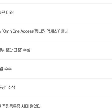
 유공 '부총리 겸 과학기술정보통신부 장관 표창' 수상
AI로 연결된 미래!
스 ‘OmniOne Access(옴니원 억세스)’ 출시
행정안전부 장관 표창' 수상
축’ 사업 수주