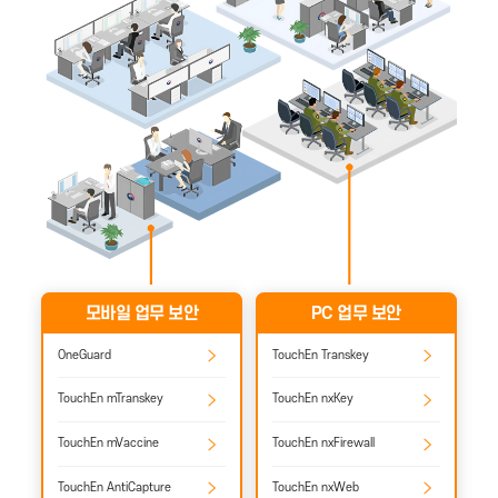
모바일 업무 보안
PC 업무 보안
OneGuard
TouchEn Transkey
TouchEn mTranskey
TouchEn nxKey
TouchEn mVaccine
TouchEn nxFirewall
TouchEn AntiCapture
TouchEn nxWeb