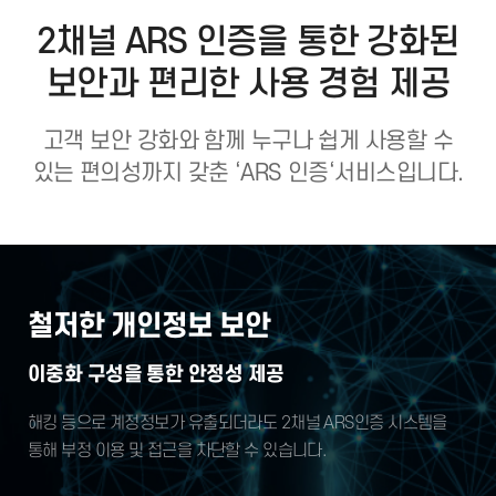
2채널 ARS 인증을 통한 강화된
보안과 편리한 사용 경험 제공
고객 보안 강화와 함께 누구나 쉽게 사용할 수
있는 편의성까지 갖춘 ‘ARS 인증‘서비스입니다.
철저한 개인정보 보안
이중화 구성을 통한 안정성 제공
해킹 등으로 계정정보가 유출되더라도 2채널 ARS인증 시스템을
통해 부정 이용 및 접근을 차단할 수 있습니다.