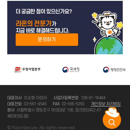
더 궁금한 점이 있으신가요?
라온의 전문가
가
지금 바로 해결해드립니다.
문의하기
대표이사
이순형·이정아
사업자등록번호
138-81-16484
대표전화
02-561-4545
FAX
02-565-5350
개인정보 처리방침
본사
서울특별시 영등포구 여의대로 108, 파크원타워2 47-
48(여의도동)
© RaonSecure. All rights reserved.