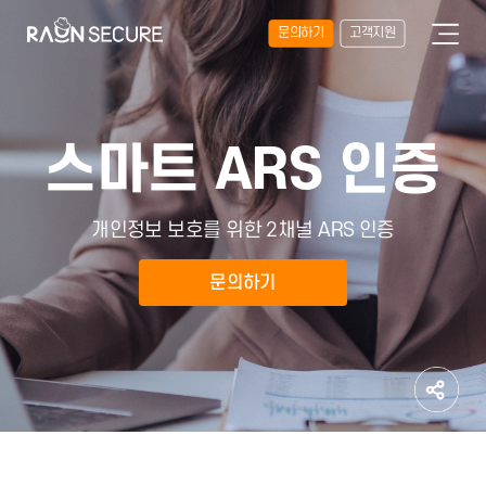
문의하기
고객지원
스마트 ARS 인증
개인정보 보호를 위한 2채널 ARS 인증
문의하기