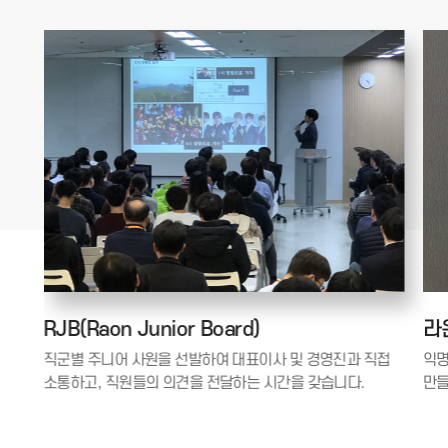
RJB(Raon Junior Board)
라온
다양한
직군별 주니어 사원을 선발하여 대표이사 및 경영진과 직접
익명
소통하고, 직원들의 의견을 전달하는 시간을 갖습니다.
만들