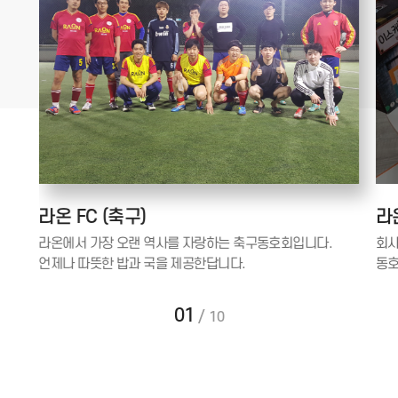
라온 FC (축구)
라온
라온에서 가장 오랜 역사를 자랑하는 축구동호회입니다.
회사
언제나 따뜻한 밥과 국을 제공한답니다.
동호
01
/
10