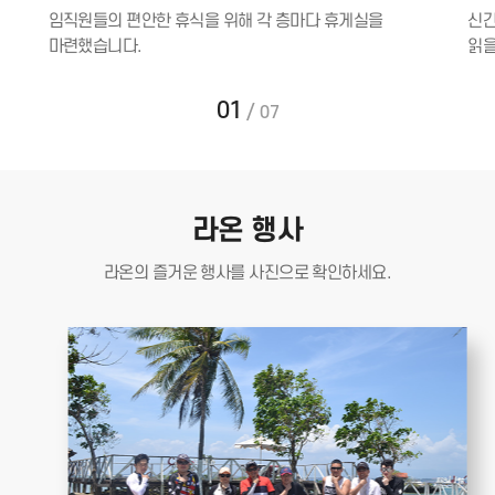
임직원들의 편안한 휴식을 위해 각 층마다 휴게실을
신간
마련했습니다.
읽을
01
/
07
라온 행사
라온의 즐거운 행사를
사진으로 확인하세요.