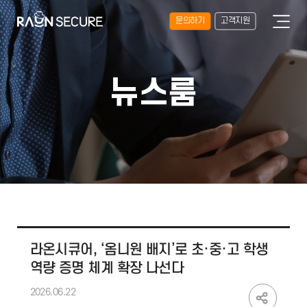
문의하기
고객지원
뉴스룸
라온시큐어, ‘옴니원 배지’로 초·중·고 학생
역량 증명 체계 확장 나선다
2026.06.22