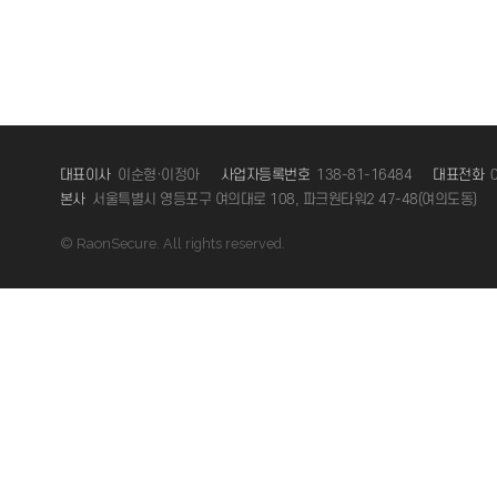
라온시큐어, 20억원 규모 
이전글
"제주 전역 신원확인, 스마
다음글
대표이사
이순형·이정아
사업자등록번호
138-81-16484
대