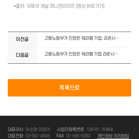
*출처: 유튜브 채널 머니앤라이프 (
영상 바로가기
)
고용노동부가 인정한 워라밸 기업, 라온시큐어의 특별한 근무문화
이전글
고용노동부가 인정한 워라밸 기업 라온시큐어의 특별한 육아지원
다음글
목록으로
대표이사
이순형·이정아
사업자등록번호
138-81-16484
대표전화
02-561-4545
FAX
02-565-5350
개인정보 처리방침