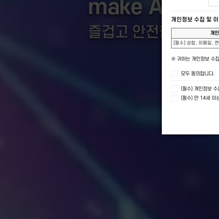
문의 유형
※ 정확한 상
제품명
●
성함
●
라온시큐어, AI 보안·인증
문의내용
make AI fu
개인정보 
즐겁고 안전한 AI
[필수] 성함
※ 귀하는 개
모두 동