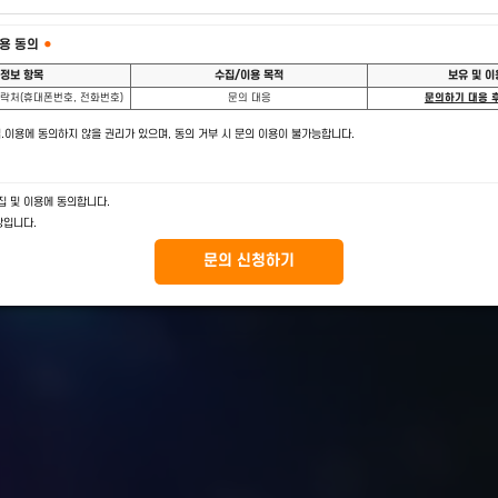
을 선택해주세요
●
견적 문의
기업 장애 문의
제품 견적과 도입
시스템 엔지니어 기술 지원
담을 도와드리기 위해 제품별 개별 문의로 진행됩니다.
회
이메일
연
●
의 새로운 기준
●
n and secure
수집 및 이용 동의
●
세상을 만들어 갑니다
개인정보 항목
수집/이용 목적
, 이메일, 연락처(휴대폰번호, 전화번호)
문의 대응
인정보 수집.이용에 동의하지 않을 권리가 있으며, 동의 거부 시 문의 이용이 불가능합니다.
의합니다.