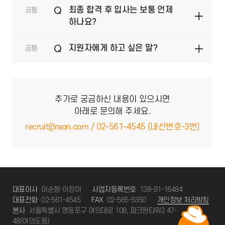
Q
최종 합격 후 입사는 보통 언제
공통
하나요?
Q
지원자에게 하고 싶은 말?
공통
추가로 궁금하신 내용이 있으시면
아래로 문의해 주세요.
recruit@raon.com / 02-561-4545 (내선번호-3번)
대표이사
이순형·이정아
사업자등록번호
138-81-16484
대표전화
02-561-4545
FAX
02-565-5350
개인정보 처리방침
본사
서울특별시 영등포구 여의대로 108, 파크원타워2 47-
48(여의도동)