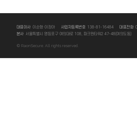
제어판
프로그램 제거
1
대표이사
이순형·이정아
사업자등록번호
138-81-16484
대