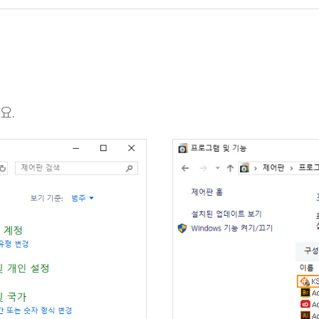
Key# nxB
2
해 주세요.