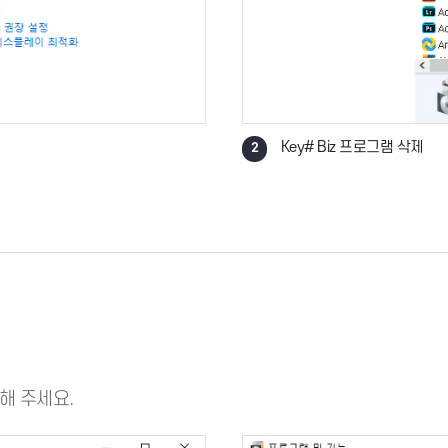
Key# Biz
2