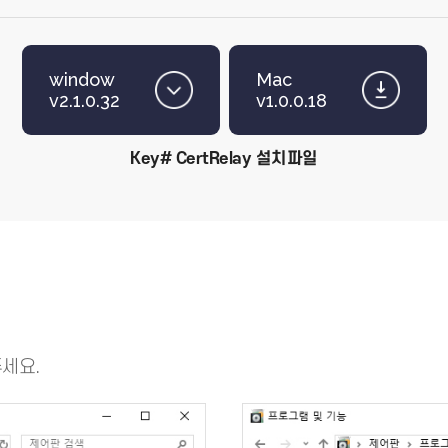
3.3.1.1
v2.2.0.3288
ey# nxBiz 설치파일
Key# Biz 
window
Mac
v2.1.0.32
v1.0.0.18
Key# CertRelay 설치파일