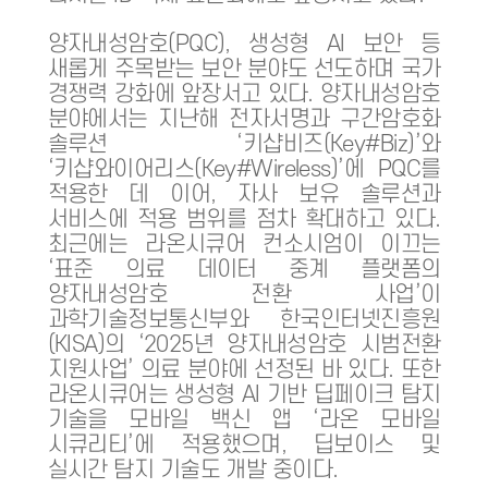
양자내성암호(PQC), 생성형 AI 보안 등
새롭게 주목받는 보안 분야도 선도하며 국가
경쟁력 강화에 앞장서고 있다. 양자내성암호
분야에서는 지난해 전자서명과 구간암호화
솔루션 ‘키샵비즈(Key#Biz)’와
‘키샵와이어리스(Key#Wireless)’에 PQC를
적용한 데 이어, 자사 보유 솔루션과
서비스에 적용 범위를 점차 확대하고 있다.
최근에는 라온시큐어 컨소시엄이 이끄는
‘표준 의료 데이터 중계 플랫폼의
양자내성암호 전환 사업’이
과학기술정보통신부와 한국인터넷진흥원
(KISA)의 ‘2025년 양자내성암호 시범전환
지원사업’ 의료 분야에 선정된 바 있다. 또한
라온시큐어는 생성형 AI 기반 딥페이크 탐지
기술을 모바일 백신 앱 ‘라온 모바일
시큐리티’에 적용했으며, 딥보이스 및
실시간 탐지 기술도 개발 중이다.