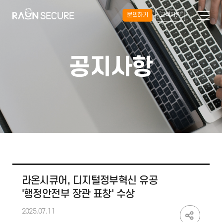
문의하기
고객지원
공지사항
라온시큐어, 디지털정부혁신 유공
'행정안전부 장관 표창' 수상
2025.07.11