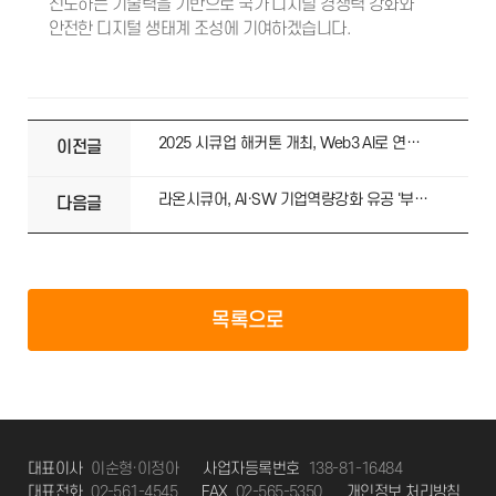
선도하는 기술력을 기반으로 국가 디지털 경쟁력 강화와
안전한 디지털 생태계 조성에 기여하겠습니다.
2025 시큐업 해커톤 개최, Web3 AI로 연결된 미래!
이전글
라온시큐어, AI·SW 기업역량강화 유공 '부총리 겸 과학기술정보통신부 장관 표창' 수상
다음글
목록으로
대표이사
이순형·이정아
사업자등록번호
138-81-16484
대표전화
02-561-4545
FAX
02-565-5350
개인정보 처리방침